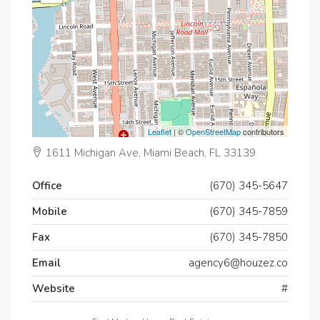
Leaflet
| ©
OpenStreetMap
contributors
1611 Michigan Ave, Miami Beach, FL 33139
Office
(670) 345-5647
Mobile
(670) 345-7859
Fax
(670) 345-7850
Email
agency6@houzez.co
Website
#